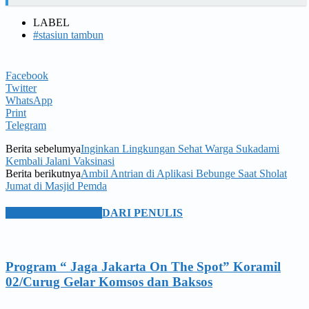
LABEL
#stasiun tambun
Facebook
Twitter
WhatsApp
Print
Telegram
Berita sebelumya
Inginkan Lingkungan Sehat Warga Sukadami
Kembali Jalani Vaksinasi
Berita berikutnya
Ambil Antrian di Aplikasi Bebunge Saat Sholat
Jumat di Masjid Pemda
BERITA TERKAIT
DARI PENULIS
Program “ Jaga Jakarta On The Spot” Koramil
02/Curug Gelar Komsos dan Baksos