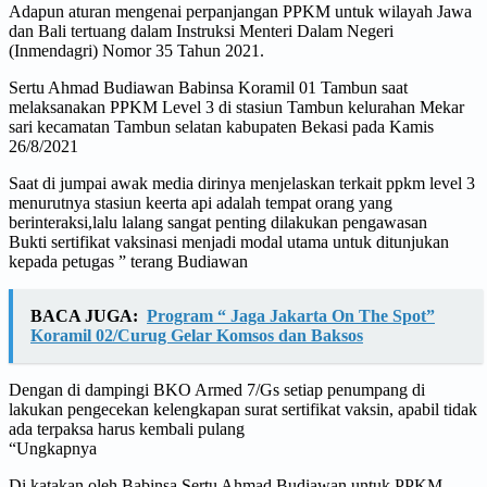
Adapun aturan mengenai perpanjangan PPKM untuk wilayah Jawa
dan Bali tertuang dalam Instruksi Menteri Dalam Negeri
(Inmendagri) Nomor 35 Tahun 2021.
Sertu Ahmad Budiawan Babinsa Koramil 01 Tambun saat
melaksanakan PPKM Level 3 di stasiun Tambun kelurahan Mekar
sari kecamatan Tambun selatan kabupaten Bekasi pada Kamis
26/8/2021
Saat di jumpai awak media dirinya menjelaskan terkait ppkm level 3
menurutnya stasiun keerta api adalah tempat orang yang
berinteraksi,lalu lalang sangat penting dilakukan pengawasan
Bukti sertifikat vaksinasi menjadi modal utama untuk ditunjukan
kepada petugas ” terang Budiawan
BACA JUGA:
Program “ Jaga Jakarta On The Spot”
Koramil 02/Curug Gelar Komsos dan Baksos
Dengan di dampingi BKO Armed 7/Gs setiap penumpang di
lakukan pengecekan kelengkapan surat sertifikat vaksin, apabil tidak
ada terpaksa harus kembali pulang
“Ungkapnya
Di katakan oleh Babinsa Sertu Ahmad Budiawan untuk PPKM