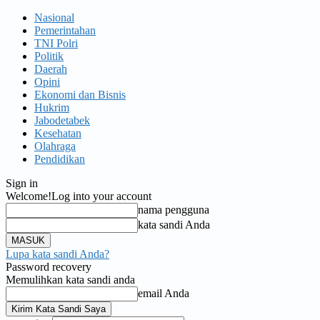
Nasional
Pemerintahan
TNI Polri
Politik
Daerah
Opini
Ekonomi dan Bisnis
Hukrim
Jabodetabek
Kesehatan
Olahraga
Pendidikan
Sign in
Welcome!
Log into your account
nama pengguna
kata sandi Anda
Lupa kata sandi Anda?
Password recovery
Memulihkan kata sandi anda
email Anda