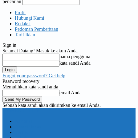
pencarian
Profil
Hubungi Kami
Redaksi
Pedoman Pemberitaan
Tarif Iklan
Sign in
Selamat Datang! Masuk ke akun Anda
nama pengguna
kata sandi Anda
Forgot your password? Get help
Password recovery
Memulihkan kata sandi anda
email Anda
Sebuah kata sandi akan dikirimkan ke email Anda.
KORAN PELITA
Nasional
Pemerintahan
TNI Polri
Politik