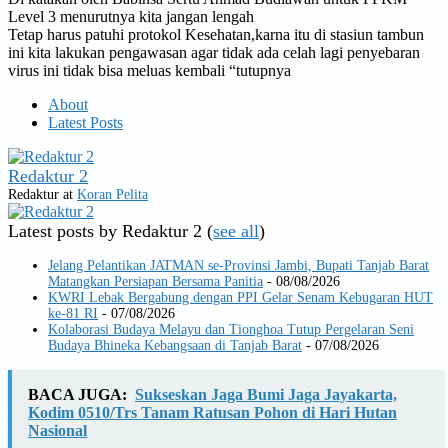
Level 3 menurutnya kita jangan lengah
Tetap harus patuhi protokol Kesehatan,karna itu di stasiun tambun
ini kita lakukan pengawasan agar tidak ada celah lagi penyebaran
virus ini tidak bisa meluas kembali “tutupnya
About
Latest Posts
Redaktur 2
Redaktur
at
Koran Pelita
Latest posts by Redaktur 2
(
see all
)
Jelang Pelantikan JATMAN se-Provinsi Jambi, Bupati Tanjab Barat
Matangkan Persiapan Bersama Panitia
- 08/08/2026
KWRI Lebak Bergabung dengan PPI Gelar Senam Kebugaran HUT
ke-81 RI
- 07/08/2026
Kolaborasi Budaya Melayu dan Tionghoa Tutup Pergelaran Seni
Budaya Bhineka Kebangsaan di Tanjab Barat
- 07/08/2026
BACA JUGA:
Sukseskan Jaga Bumi Jaga Jayakarta,
Kodim 0510/Trs Tanam Ratusan Pohon di Hari Hutan
Nasional