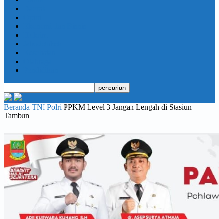
Daerah
Opini
Ekonomi dan Bisnis
Hukrim
Jabodetabek
Kesehatan
Olahraga
Pendidikan
Beranda
TNI Polri
PPKM Level 3 Jangan Lengah di Stasiun
Tambun