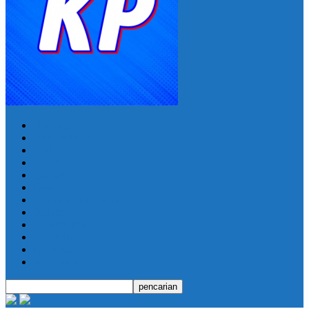
KORAN PELITA
Nasional
Pemerintahan
TNI Polri
Politik
Daerah
Opini
Ekonomi dan Bisnis
Hukrim
Jabodetabek
Kesehatan
Olahraga
Pendidikan