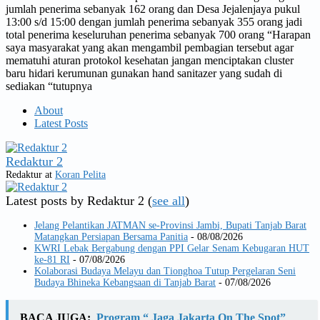
jumlah penerima sebanyak 162 orang dan Desa Jejalenjaya pukul
13:00 s/d 15:00 dengan jumlah penerima sebanyak 355 orang jadi
total penerima keseluruhan penerima sebanyak 700 orang “Harapan
saya masyarakat yang akan mengambil pembagian tersebut agar
mematuhi aturan protokol kesehatan jangan menciptakan cluster
baru hidari kerumunan gunakan hand sanitazer yang sudah di
sediakan “tutupnya
About
Latest Posts
Redaktur 2
Redaktur
at
Koran Pelita
Latest posts by Redaktur 2
(
see all
)
Jelang Pelantikan JATMAN se-Provinsi Jambi, Bupati Tanjab Barat
Matangkan Persiapan Bersama Panitia
- 08/08/2026
KWRI Lebak Bergabung dengan PPI Gelar Senam Kebugaran HUT
ke-81 RI
- 07/08/2026
Kolaborasi Budaya Melayu dan Tionghoa Tutup Pergelaran Seni
Budaya Bhineka Kebangsaan di Tanjab Barat
- 07/08/2026
BACA JUGA:
Program “ Jaga Jakarta On The Spot”