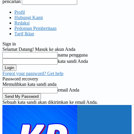
pencarian
Profil
Hubungi Kami
Redaksi
Pedoman Pemberitaan
Tarif Iklan
Sign in
Selamat Datang! Masuk ke akun Anda
nama pengguna
kata sandi Anda
Forgot your password? Get help
Password recovery
Memulihkan kata sandi anda
email Anda
Sebuah kata sandi akan dikirimkan ke email Anda.