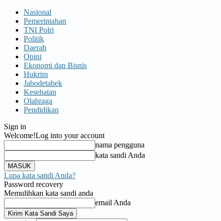
Nasional
Pemerintahan
TNI Polri
Politik
Daerah
Opini
Ekonomi dan Bisnis
Hukrim
Jabodetabek
Kesehatan
Olahraga
Pendidikan
Sign in
Welcome!
Log into your account
nama pengguna
kata sandi Anda
Lupa kata sandi Anda?
Password recovery
Memulihkan kata sandi anda
email Anda