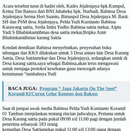
Acara tersebut turut di hadiri oleh, Kades Jejalenjaya bpk.Kumpul,
Ketua Tim Bansos dari BNI Jababeka bpk. Nurhadi, Babinsa Desa
Jejalenjaya Serma Heri Suanto, Bimaspol Desa Jejalenjaya M. Basit.
SH dan PSM desa Jejalenjaya, Pelda Yudi Kurnianto Babinsa
Karawang satria, Serda Indra Yudho Babinsa satria mekar, Aiptu
Yudi S Bhabinkamtibmas desa satria mekar,Bripka Amir
Bhabinkamtibmas karang Satria
Kendati demikian Babinsa menyebutkan, penyerahan buku
tabungan dan KKS dilakukan untuk 3 Desa antara lain Desa Karang
Satria, Desa Satriamekar dan Desa Jejalenjaya), sedangkan untuk di
Desa karang satria,saya sebagai Babinsa,akan terus mengawasi
untuk menjaga protokol kesehatan guna mencegah adanya
kerumunan “tambahnya Yudi
BACA JUGA:
Program “ Jaga Jakarta On The Spot”
Koramil 02/Curug Gelar Komsos dan Baksos
Saat di jumpai awak media Babinsa Pelda Yudi Kurnianto Koramil
01 Tambun menjelaskan tentang rincian jadwalnya, Pertama untuk
Desa Karang satria pada pukul 09:00 s/d 11:00 pagi dengan jumlah
penerima sebanyak 183 orang
kemudian Desa Satriamekar pukul 11:00 s/d 13:00 siang dengan