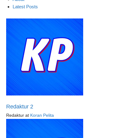
Latest Posts
Redaktur 2
Redaktur
at
Koran Pelita