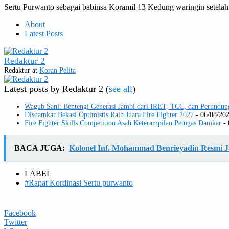
Sertu Purwanto sebagai babinsa Koramil 13 Kedung waringin setelah
About
Latest Posts
Redaktur 2
Redaktur
at
Koran Pelita
Latest posts by Redaktur 2
(
see all
)
Wagub Sani: Bentengi Generasi Jambi dari IRET, TCC, dan Perundun
Disdamkar Bekasi Optimistis Raih Juara Fire Fighter 2027
- 06/08/20
Fire Fighter Skills Competition Asah Keterampilan Petugas Damkar
- 
BACA JUGA:
Kolonel Inf. Mohammad Benrieyadin Resmi 
LABEL
#Rapat Kordinasi Sertu purwanto
Facebook
Twitter