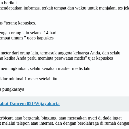
n berikut
dapatkan informasi terkait tempat dan waktu untuk menjalani tes jel
s “terang kapuskes.
engan orang lain selama 14 hari.
t-tempat umum ” ucap kapuskes
eter dari orang lain, termasuk anggota keluarga Anda, dan selalu
au ketika Anda perlu meminta perawatan medis” ujar kapuskes
k memungkinkan, selalu kenakan masker medis lalu
idur minimal 1 meter setelah itu
ya pungkasnya
Jabat Danrem 051/Wijayakarta
berbicara atau bergerak, bingung, atau merasakan nyeri di dada ingat
at melalui telepon atau internet, dan dengan berolahraga di rumah den