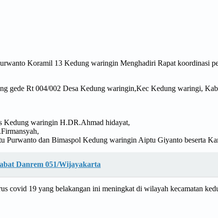
urwanto Koramil 13 Kedung waringin Menghadiri Rapat koordinasi pe
dung gede Rt 004/002 Desa Kedung waringin,Kec Kedung waringi, Kab
es Kedung waringin H.DR.Ahmad hidayat,
.Firmansyah,
u Purwanto dan Bimaspol Kedung waringin Aiptu Giyanto beserta Ka
Jabat Danrem 051/Wijayakarta
us covid 19 yang belakangan ini meningkat di wilayah kecamatan ke