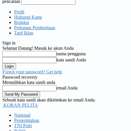
pencarian
Profil
Hubungi Kami
Redaksi
Pedoman Pemberitaan
Tarif Iklan
Sign in
Selamat Datang! Masuk ke akun Anda
nama pengguna
kata sandi Anda
Forgot your password? Get help
Password recovery
Memulihkan kata sandi anda
email Anda
Sebuah kata sandi akan dikirimkan ke email Anda.
KORAN PELITA
Nasional
Pemerintahan
TNI Polri
Politik