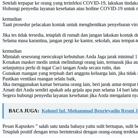
Setelah terpapar ke orang yang terinfeksi COVID-19, lakukan tindaka
Hubungi penyedia layanan kesehatan atau hotline COVID-19 untuk men
kemudian
Taati prosedur pelacakan kontak untuk menghentikan penyebaran viru
Jika tes tidak tersedia, tetaplah di rumah dan jangan lakukan kontak d
Selama masa karantina, jangan pergi ke kantor, sekolah, atau tempa
kemudian
Mintalah seseorang mencukupi kebutuhan Anda Jaga jarak minimal 1 m
Kenakan masker medis untuk melindungi orang lain, termasuk jika at
selanjutnya perlu di ingat Cuci tangan Anda secara rutin, dan
Gunakan ruangan yang terpisah dari anggota keluarga lain, jika tida
Pastikan ventilasi ruangan selalu baik,
Jika menggunakan kamar bersama orang lain, beri jarak antar-tempat t
Amati diri Anda sendiri apakah ada gejala apa pun selama 14 hari lalu
Segera hubungi penyedia layanan kesehatan jika Anda mengalami n
BACA JUGA:
Kolonel Inf. Mohammad Benrieyadin Resmi 
Pesan Kapuskes ” salah satu tanda bahaya yaitu sulit bernapas, sulit 
Tetaplah positif dengan terus berinteraksi dengan orang-orang terdek