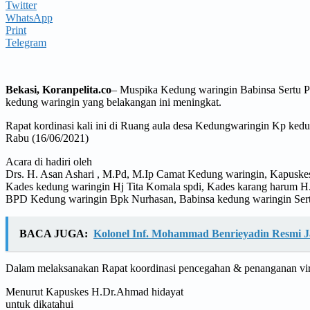
Twitter
WhatsApp
Print
Telegram
Bekasi, Koranpelita.co
– Muspika Kedung waringin Babinsa Sertu P
kedung waringin yang belakangan ini meningkat.
Rapat kordinasi kali ini di Ruang aula desa Kedungwaringin Kp ke
Rabu (16/06/2021)
Acara di hadiri oleh
Drs. H. Asan Ashari , M.Pd, M.Ip Camat Kedung waringin, Kapusk
Kades kedung waringin Hj Tita Komala spdi, Kades karang harum H
BPD Kedung waringin Bpk Nurhasan, Babinsa kedung waringin Sert
BACA JUGA:
Kolonel Inf. Mohammad Benrieyadin Resmi 
Dalam melaksanakan Rapat koordinasi pencegahan & penanganan vir
Menurut Kapuskes H.Dr.Ahmad hidayat
untuk dikatahui