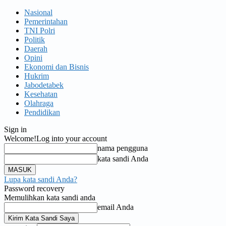
Nasional
Pemerintahan
TNI Polri
Politik
Daerah
Opini
Ekonomi dan Bisnis
Hukrim
Jabodetabek
Kesehatan
Olahraga
Pendidikan
Sign in
Welcome!
Log into your account
nama pengguna
kata sandi Anda
Lupa kata sandi Anda?
Password recovery
Memulihkan kata sandi anda
email Anda