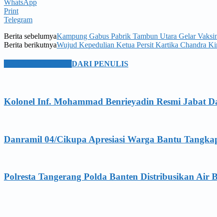
WhatsApp
Print
Telegram
Berita sebelumya
Kampung Gabus Pabrik Tambun Utara Gelar Vaksin
Berita berikutnya
Wujud Kepedulian Ketua Persit Kartika Chandra K
BERITA TERKAIT
DARI PENULIS
Kolonel Inf. Mohammad Benrieyadin Resmi Jabat D
Danramil 04/Cikupa Apresiasi Warga Bantu Tangka
Polresta Tangerang Polda Banten Distribusikan Air B