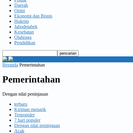
Daerah
Opini
Ekonomi dan Bisnis
Hukrim
Jabodetabek
Kesehatan
Olahraga
Pendidikan
Beranda
Pemerintahan
Pemerintahan
Dengan nilai peninjauan
terbaru
Kiriman menarik
Terpopuler
7 hari populer
Dengan nilai peninjauan
Acak