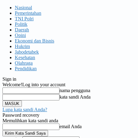
Nasional
Pemerintahan
TNI Polri
Politik
Daerah
Opini
Ekonomi dan Bisnis
Hukrim
Jabodetabek
Kesehatan
Olahraga
Pendidikan
Sign in
Welcome!
Log into your account
nama pengguna
kata sandi Anda
Lupa kata sandi Anda?
Password recovery
Memulihkan kata sandi anda
email Anda