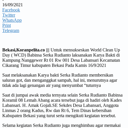
16/09/2021
Facebook
Twitter
WhatsApp
Print
Telegram
Bekasi,Koranpelita.co |||
Untuk mensukseskan World Clean Up
Day ( WCD) Babinsa Serka Rudianto laksanakan Karya Bakti di
Kampung Nanggewer Rt 01 Rw 001 Desa Labansari Kecamatan
Cikarang Timur kabupaten Bekasi Pada Kamis 16/9/2021
Saat melaksanakan Karya bakti Serka Rudianto membersikan
saluran got, dan menganggkat sampah, hal ini, menurutnya agar
tidak ada lagi genangan air yang menyumbat “tuturnya
Saat di jumpai awak media ternyata selain Serka Rudianto Babinsa
Koramil 08 Lemah Abang acara tersebut juga di hadiri oleh Kades
Labansari. H. Amak Gojali.SE Sekdes Desa Labansari, Anggota
Linmas 2 orang Kadus, Rw dan Rt 6, Tem Dinas kebersihan
Kabupaten Bekasi yang turut serta mengikuti kegiatan tersebut.
Selama kegiatan Serka Rudianto juga menghimbau agar memakai