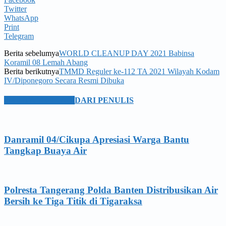
Twitter
WhatsApp
Print
Telegram
Berita sebelumya
WORLD CLEANUP DAY 2021 Babinsa
Koramil 08 Lemah Abang
Berita berikutnya
TMMD Reguler ke-112 TA 2021 Wilayah Kodam
IV/Diponegoro Secara Resmi Dibuka
BERITA TERKAIT
DARI PENULIS
Danramil 04/Cikupa Apresiasi Warga Bantu
Tangkap Buaya Air
Polresta Tangerang Polda Banten Distribusikan Air
Bersih ke Tiga Titik di Tigaraksa