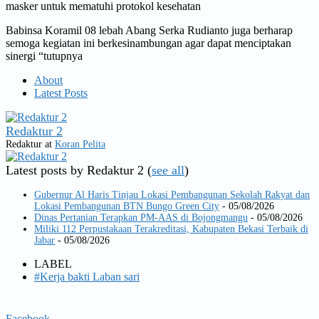
masker untuk mematuhi protokol kesehatan
Babinsa Koramil 08 lebah Abang Serka Rudianto juga berharap
semoga kegiatan ini berkesinambungan agar dapat menciptakan
sinergi “tutupnya
About
Latest Posts
Redaktur 2
Redaktur
at
Koran Pelita
Latest posts by Redaktur 2
(
see all
)
Gubernur Al Haris Tinjau Lokasi Pembangunan Sekolah Rakyat dan
Lokasi Pembangunan BTN Bungo Green City
- 05/08/2026
Dinas Pertanian Terapkan PM-AAS di Bojongmangu
- 05/08/2026
Miliki 112 Perpustakaan Terakreditasi, Kabupaten Bekasi Terbaik di
Jabar
- 05/08/2026
LABEL
#Kerja bakti Laban sari
Facebook