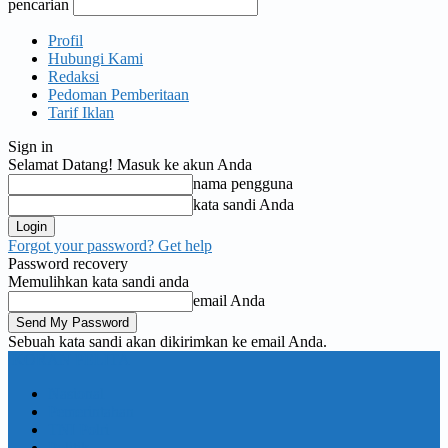
pencarian
Profil
Hubungi Kami
Redaksi
Pedoman Pemberitaan
Tarif Iklan
Sign in
Selamat Datang! Masuk ke akun Anda
nama pengguna
kata sandi Anda
Forgot your password? Get help
Password recovery
Memulihkan kata sandi anda
email Anda
Sebuah kata sandi akan dikirimkan ke email Anda.
KORAN PELITA
Nasional
Pemerintahan
TNI Polri
Politik