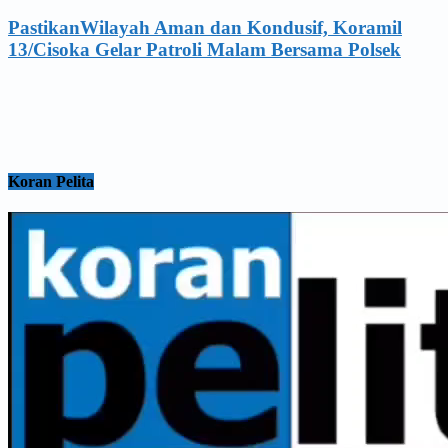
PastikanWilayah Aman dan Kondusif, Koramil
13/Cisoka Gelar Patroli Malam Bersama Polsek
Koran Pelita